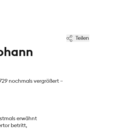
Teilen
Johann
1729 nochmals vergrößert –
rstmals erwähnt
tor betritt,