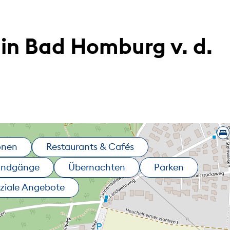
in Bad Homburg v. d.
onen
Restaurants & Cafés
undgänge
Übernachten
Parken
ziale Angebote