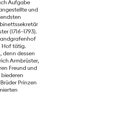
nach Aufgabe
fangestellte und
utendsten
binettssekretär
r (1716–1793).
 Landgrafenhof
Hof tätig.
l, denn dessen
rich Armbrüster,
ren Freund und
m biederen
 Brüder Prinzen
mierten