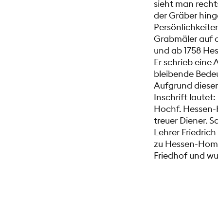
sieht man recht
der Gräber hinge
Persönlichkeite
Grabmäler auf d
und ab 1758 Hes
Er schrieb eine
bleibende Bedeu
Aufgrund dieser
Inschrift lautet
Hochf. Hessen-H
treuer Diener. S
Lehrer Friedrich
zu Hessen-Homb
Friedhof und wur