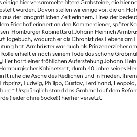
s einige hier versammelte ältere Grabsteine, die hier 
stellt wurden. Davon stellen wir einige vor, die an Ho
n aus der landgräflichen Zeit erinnern. Eines der bede
em Friedhof erinnert an den Kammerdiener, später Ka
sen-Homburger Kabinettsrat Johann Heinrich Armbrüste
 Art Tagebuch, wodurch er als Chronist des Lebens am
tung hat. Armbrüster war auch als Prinzenerzieher am 
 Rolle erhielt er nach seinem Tode das schöne Grabma
: „Hier harrt einer fröhlichen Auferstehung Johann Hein
omburgischer Kabinetsrat, durch 40 Jahre seines Her
anft ruhe die Asche des Redlichen und in Frieden. Ihre
 Erbprinz, Ludwig, Philipp, Gustav, Ferdinand, Leopold,
urg.“ Ursprünglich stand das Grabmal auf dem Refor
de (leider ohne Sockel!) hierher versetzt.