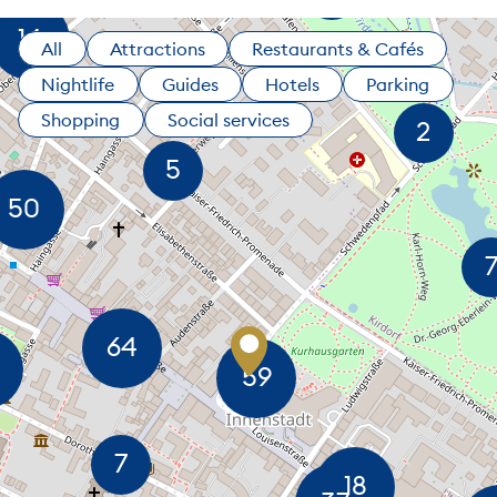
All
Attractions
Restaurants & Cafés
Nightlife
Guides
Hotels
Parking
Shopping
Social services