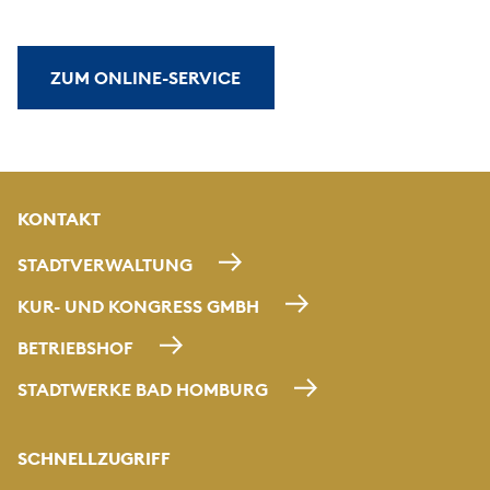
ZUM ONLINE-SERVICE
KONTAKT
STADTVERWALTUNG
KUR- UND KONGRESS GMBH
BETRIEBSHOF
STADTWERKE BAD HOMBURG
SCHNELLZUGRIFF