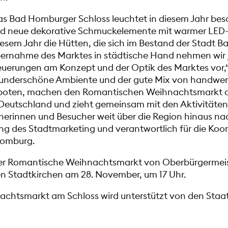
 Bad Homburger Schloss leuchtet in diesem Jahr beso
ind neue dekorative Schmuckelemente mit warmer LED
iesem Jahr die Hütten, die sich im Bestand der Stadt 
bernahme des Marktes in städtische Hand nehmen wir j
uerungen am Konzept und der Optik des Marktes vor,“
underschöne Ambiente und der gute Mix von handwer
oten, machen den Romantischen Weihnachtsmarkt a
 Deutschland und zieht gemeinsam mit den Aktivitäte
erinnen und Besucher weit über die Region hinaus na
ung des Stadtmarketing und verantwortlich für die Koo
Homburg.
d der Romantische Weihnachtsmarkt von Oberbürgermeis
en Stadtkirchen am 28. November, um 17 Uhr.
chtsmarkt am Schloss wird unterstützt von den Staat