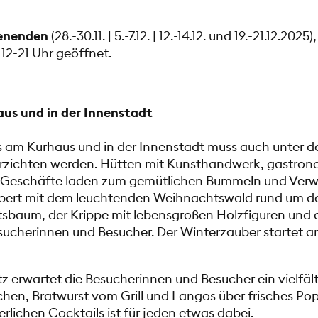
enenden
(28.-30.11. | 5.-7.12. | 12.-14.12. und 19.-21.12.2025
12-21 Uhr geöffnet.
us und in der Innenstadt
 am Kurhaus und in der Innenstadt muss auch unter d
verzichten werden. Hütten mit Kunsthandwerk, gastro
 Geschäfte laden zum gemütlichen Bummeln und Verwei
bert mit dem leuchtenden Weihnachtswald rund um d
baum, der Krippe mit lebensgroßen Holzfiguren und 
esucherinnen und Besucher. Der Winterzauber startet 
 erwartet die Besucherinnen und Besucher ein vielfäl
hen, Bratwurst vom Grill und Langos über frisches Po
erlichen Cocktails ist für jeden etwas dabei.