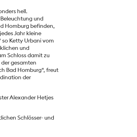
nders hell.
-Beleuchtung und
Bad Homburg befinden,
edes Jahr kleine
 so Ketty Urbani vom
klichen und
m Schloss damit zu
n der gesamten
ch Bad Homburg“, freut
rdination der
ter Alexander Hetjes
lichen Schlösser- und