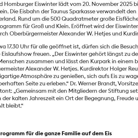
Bad Homburger Eiswinter lädt vom 20. November 2025 bi
ein. Die Eisbahn der Taunus Sparkasse verwandelt den 
rland. Rund um die 500 Quadratmeter große Eisfläche
ogramm für Groß und Klein.
Eröffnet wird der Eiswint
ch Oberbürgermeister Alexander W. Hetjes und Kurdir
a 17.30 Uhr für alle geöffnet ist, dürfen sich die Bes
 Eislaufshow freuen. „Der Eiswinter gehört längst zu d
gt Menschen zusammen und lässt den Kurpark in einem
germeister Alexander W. Hetjes. Kurdirektor Holger Reu
inzigartige Atmosphäre zu genießen, sich aufs Eis zu wag
berhaften Seite zu erleben.“ Dr. Werner Brandt, Vorsitz
tont: „Gemeinsam mit den Mitgliedern der Stiftung setz
n der kalten Jahreszeit ein Ort der Begegnung, Freude
t bleibt.“
ogramm für die ganze Familie auf dem Eis