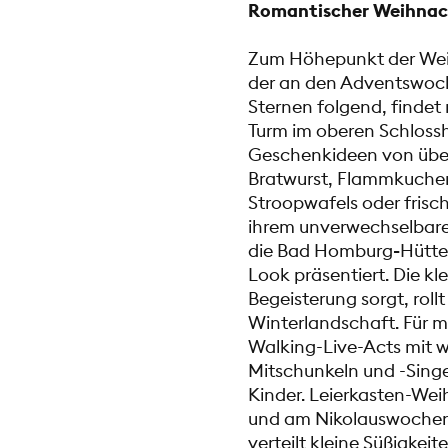
Romantischer Weihnac
Zum Höhepunkt der Weih
der an den Adventswoch
Sternen folgend, finde
Turm im oberen Schlossho
Geschenkideen von über 
Bratwurst, Flammkuchen
Stroopwafels oder frisc
ihrem unverwechselbaren 
die Bad
Homburg
-
Hütte
Look präsentiert. Die kl
Begeisterung sorgt, roll
Winterlandschaft. Für m
Walking-Live-Acts mit 
Mitschunkeln und -Sing
Kinder. Leierkasten-We
und am Nikolauswochene
verteilt kleine Süßigkeite