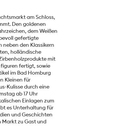
achtsmarkt am Schloss,
immt. Den goldenen
Wahrzeichen, dem Weißen
bevoll gefertigte
n neben den Klassikern
en, holländische
 Zirbenholzprodukte mit
figuren fertigt, sowie
tikel im Bad Homburg
n Kleinen für
us-Kulisse durch eine
amstag ab 17 Uhr
kalischen Einlagen zum
t es Unterhaltung für
odien und Geschichten
 Markt zu Gast und