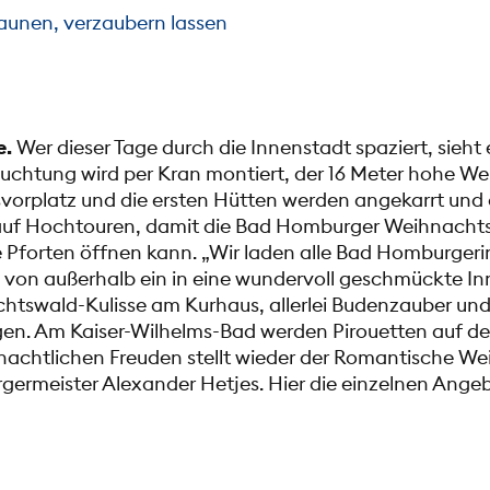
aunen, verzaubern lassen
e.
Wer dieser Tage durch die Innenstadt spaziert, sieht 
leuchtung wird per Kran montiert, der 16 Meter hohe 
vorplatz und die ersten Hütten werden angekarrt und
auf Hochtouren, damit die Bad Homburger Weihnacht
e Pforten öffnen kann. „Wir laden alle Bad Homburger
von außerhalb ein in eine wundervoll geschmückte Inn
tswald-Kulisse am Kurhaus, allerlei Budenzauber un
n. Am Kaiser-Wilhelms-Bad werden Pirouetten auf de
achtlichen Freuden stellt wieder der Romantische W
ürgermeister Alexander Hetjes. Hier die einzelnen Ang