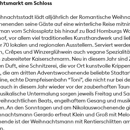
htsmarkt am Schloss
nachtsstadt lädt alljährlich der Romantische Weihn
enenden seine Gäste auf eine winterliche Reise mitn
t man vom Schlossplatz bis hinauf zu Bad Homburgs 
f, vor allem viel traditionelles Kunsthandwerk und lie
70 lokalen und regionalen Ausstellern. Serviert werde
, Crêpes und Winzerglühwein auch vegane Spezialität
h zubereiteter Kaiserschmarrn. Neu in diesem Jahr sind
Duft, eine Schnitzerei, die vor Ort kunstvolle Krippen
, die am dritten Adventswochenende beliebte Stadtar
eine, echte Dampfeisenbahn “Toni”, die nicht nur bei de
t auch in diesem Jahr wieder vor der zauberhaften Taun
usikalische Untermalung sorgen jeweils Freitag und S
weihnachtlichen Beats, engelhaftem Gesang und musi
en. An den Sonntagen und am Nikolauswochenende gib
ihnachtsmann Gerardo erfreut Klein und Groß mit Mel
nde ist der Weihnachtsmann mit Rentierschlitten am
n.