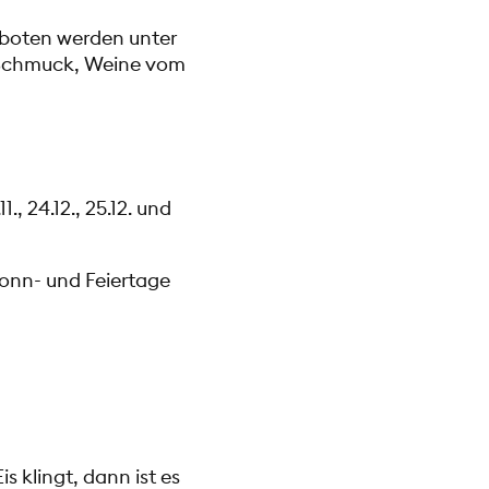
eboten werden unter
r Schmuck, Weine vom
., 24.12., 25.12. und
 Sonn- und Feiertage
s klingt, dann ist es