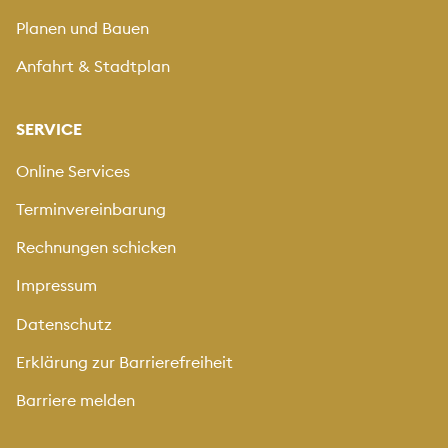
Planen und Bauen
Anfahrt & Stadtplan
Mit Drag & Drop hinzufügen oder klicken
SERVICE
Vorschau
Online Services
Terminvereinbarung
Rechnungen schicken
Weitere Fotos hochladen
Laden sie Fotos mit maximal 5MB hoch.
Impressum
Unterstützt werden folgende Typen: "image/jpeg",
Datenschutz
"image/png".
Erklärung zur Barrierefreiheit
Barriere melden
Mit Drag & Drop hinzufügen oder klicken