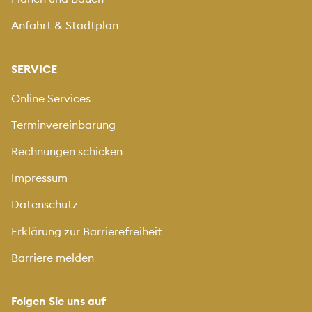
Mit Drag & Drop hinzufügen oder klicken
Anfahrt & Stadtplan
SERVICE
Vorschau
Online Services
Terminvereinbarung
Weitere Fotos hochladen
Laden sie Fotos mit maximal 5MB hoch.
Rechnungen schicken
Unterstützt werden folgende Typen: "image/jpeg",
Impressum
"image/png".
Datenschutz
Erklärung zur Barrierefreiheit
Mit Drag & Drop hinzufügen oder klicken
Barriere melden
Folgen Sie uns auf