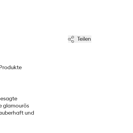
Teilen
-Produkte
gesagte
ie glamourös
zauberhaft und