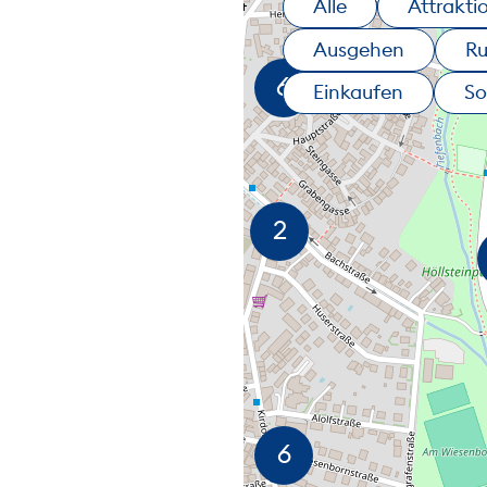
Alle
Attrakti
Ausgehen
R
Einkaufen
So