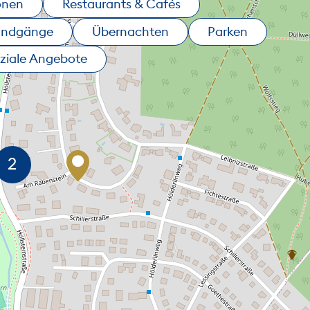
onen
Restaurants & Cafés
undgänge
Übernachten
Parken
ziale Angebote