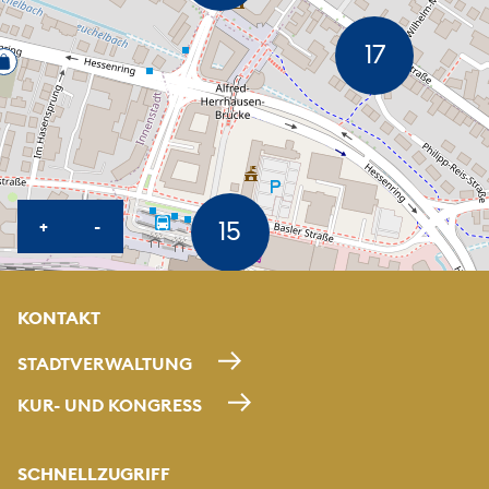
KARTE HEREINZOOMEN
KARTE HERAUSZOOMEN
+
-
KONTAKT
STADTVERWALTUNG
KUR- UND KONGRESS
SCHNELLZUGRIFF