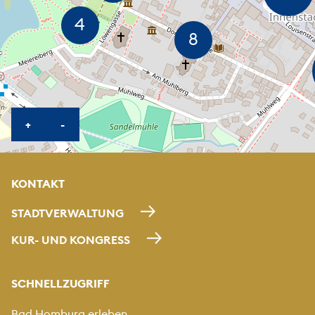
KARTE HEREINZOOMEN
KARTE HERAUSZOOMEN
+
-
KONTAKT
STADTVERWALTUNG
KUR- UND KONGRESS
SCHNELLZUGRIFF
Bad Homburg erleben