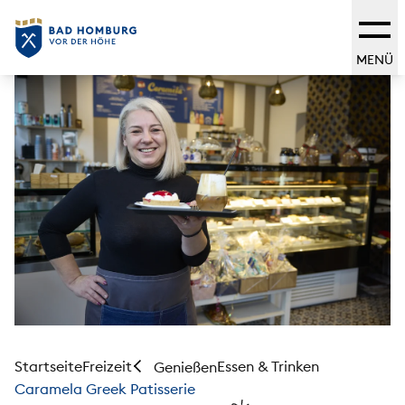
MENÜ
Startseite
Freizeit
Essen & Trinken
Genießen
Caramela Greek Patisserie