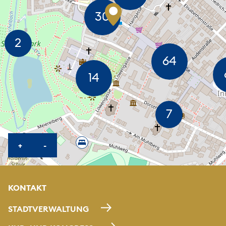
KARTE HEREINZOOMEN
KARTE HERAUSZOOMEN
+
-
KONTAKT
STADTVERWALTUNG