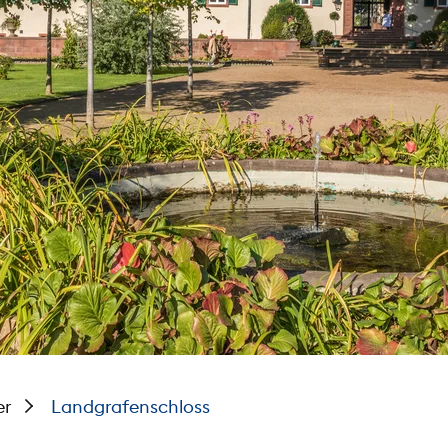
er
Landgrafenschloss