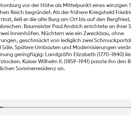
omburg vor der Höhe als Mittelpunkt eines winzigen 
en Reich begründet. Als der frühere Kriegsheld Friedri
rat, ließ er die alte Burg am Ort bis auf den Bergfried
brechen. Baumeister Paul Andrich errichtete an ihrer S
 zwei Innenhöfen. Nüchtern wie ein Zweckbau, ohne
rungen, geschmückt von lediglich zwei Schmuckporta
 Säle. Spätere Umbauten und Modernisierungen verän
inung geringfügig: Landgräfin Elizabeth (1770–1840) li
stocken. Kaiser Wilhelm II. (1859–1941) passte ihn den 
tlichen Sommerresidenz an.