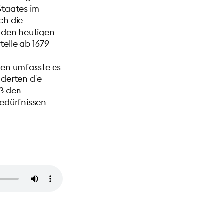
Staates im
ch die
, den heutigen
telle ab 1679
len umfasste es
derten die
eß den
Bedürfnissen