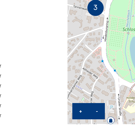
r
r
r
r
r
KARTE HEREINZOO
KARTE HERA
+
-
r