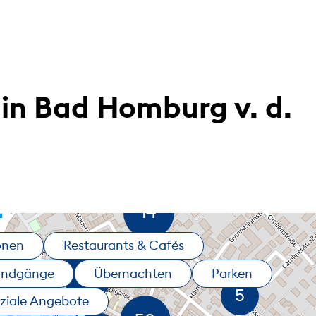
in Bad Homburg v. d.
onen
Restaurants & Cafés
undgänge
Übernachten
Parken
ziale Angebote