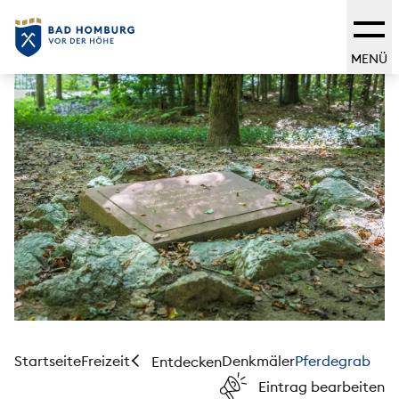
MENÜ
Startseite
Freizeit
Denkmäler
Pferdegrab
Entdecken
Eintrag bearbeiten