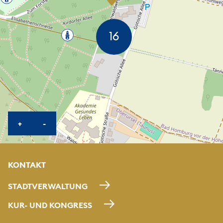
KARTE HEREINZOOMEN
KARTE HERAUSZOOMEN
+
-
KONTAKT
STADTVERWALTUNG
KUR- UND KONGRESS