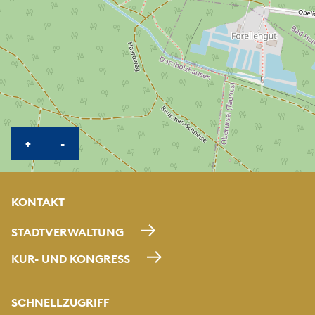
KARTE HEREINZOOMEN
KARTE HERAUSZOOMEN
+
-
KONTAKT
STADTVERWALTUNG
KUR- UND KONGRESS
SCHNELLZUGRIFF