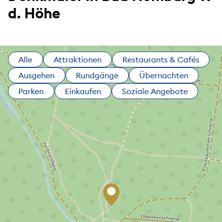
d. Höhe
Alle
Attraktionen
Restaurants & Cafés
Ausgehen
Rundgänge
Übernachten
Parken
Einkaufen
Soziale Angebote