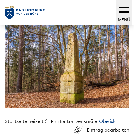
MENÜ
Startseite
Freizeit
Denkmäler
Obelisk
Entdecken
Eintrag bearbeiten