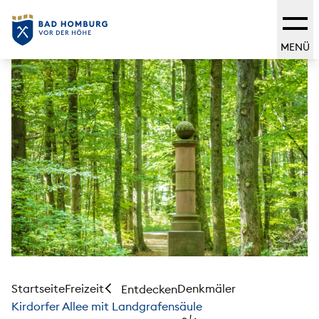
MENÜ
Startseite
Freizeit
Denkmäler
Entdecken
Kirdorfer Allee mit Landgrafensäule