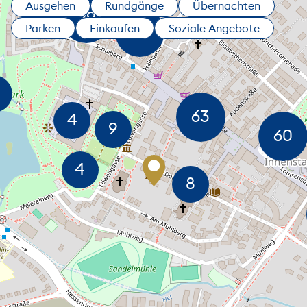
Ausgehen
Rundgänge
Übernachten
Parken
Einkaufen
Soziale Angebote