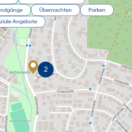
undgänge
Übernachten
Parken
ziale Angebote