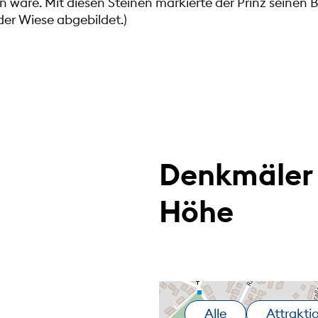
wäre. Mit diesen Steinen markierte der Prinz seinen Be
 der Wiese abgebildet.)
Denkmäler 
Höhe
Alle
Attrakti