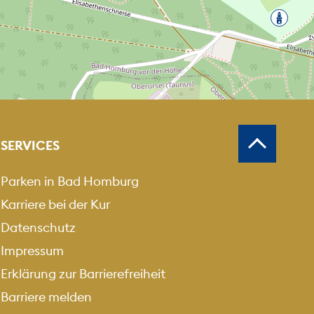
MEN
USZOOMEN
SERVICES
Parken in Bad Homburg
Karriere bei der Kur
Datenschutz
Impressum
Erklärung zur Barrierefreiheit
Barriere melden