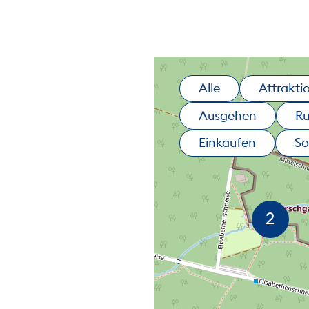
Alle
Attrakti
Ausgehen
R
Einkaufen
So