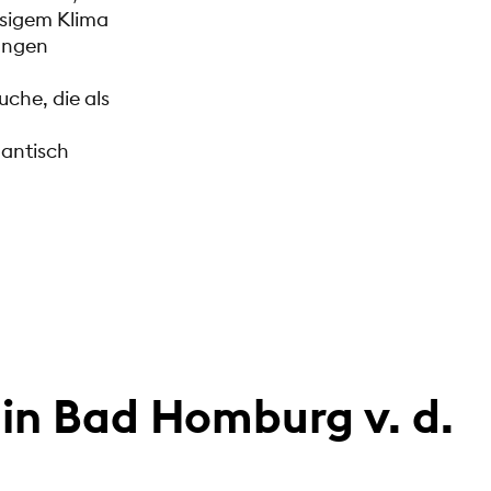
esigem Klima
ungen
uche, die als
mantisch
in Bad Homburg v. d.