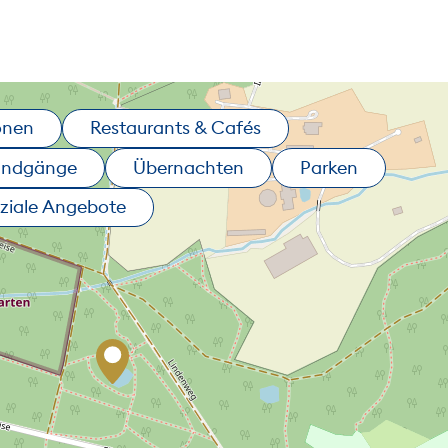
onen
Restaurants & Cafés
undgänge
Übernachten
Parken
ziale Angebote