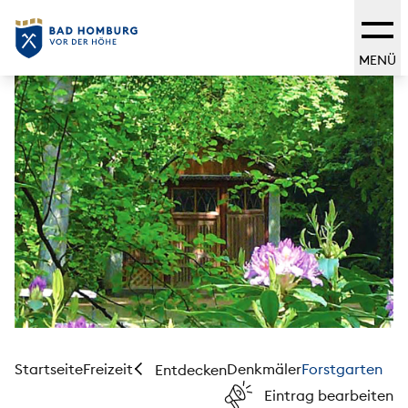
MENÜ
Startseite
Freizeit
Denkmäler
Forstgarten
Entdecken
Eintrag bearbeiten