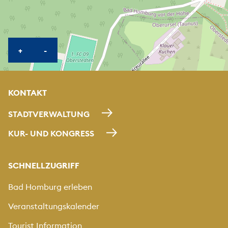
KARTE HEREINZOOMEN
KARTE HERAUSZOOMEN
+
-
KONTAKT
STADTVERWALTUNG
KUR- UND KONGRESS
SCHNELLZUGRIFF
Bad Homburg erleben
Veranstaltungskalender
Tourist Information