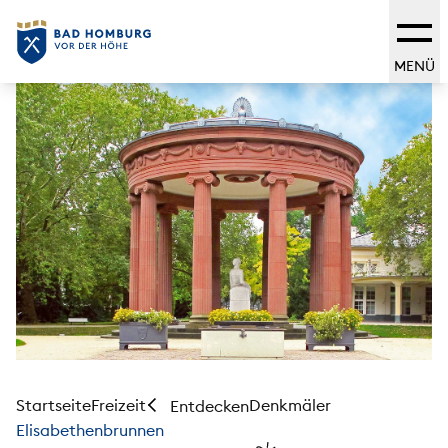
MENÜ
Startseite
Freizeit
Denkmäler
Entdecken
Elisabethenbrunnen