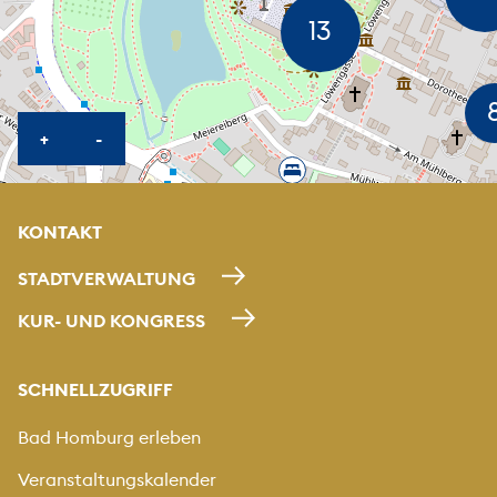
KARTE HEREINZOOMEN
KARTE HERAUSZOOMEN
+
-
KONTAKT
STADTVERWALTUNG
KUR- UND KONGRESS
SCHNELLZUGRIFF
Bad Homburg erleben
Veranstaltungskalender