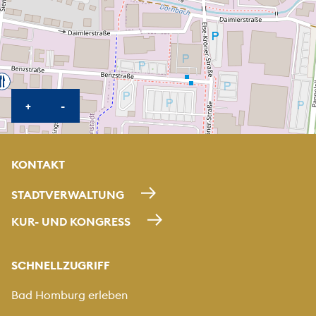
KARTE HEREINZOOMEN
KARTE HERAUSZOOMEN
+
-
KONTAKT
STADTVERWALTUNG
KUR- UND KONGRESS
SCHNELLZUGRIFF
Bad Homburg erleben