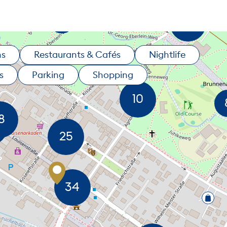
ns
Restaurants & Cafés
Nightlife
s
Parking
Shopping