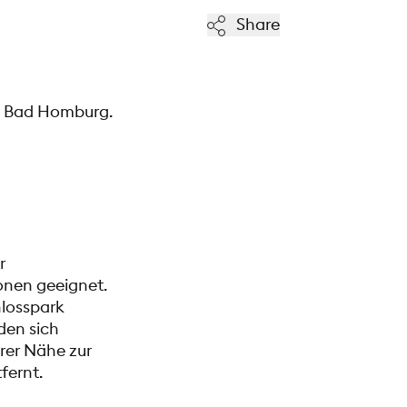
Share
on Bad Homburg.
r
onen geeignet.
hlosspark
den sich
arer Nähe zur
fernt.