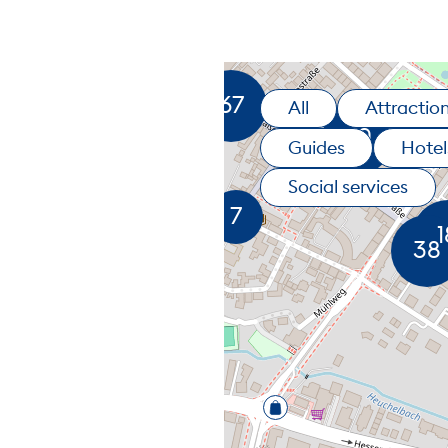
All
Attractio
Guides
Hotel
Social services