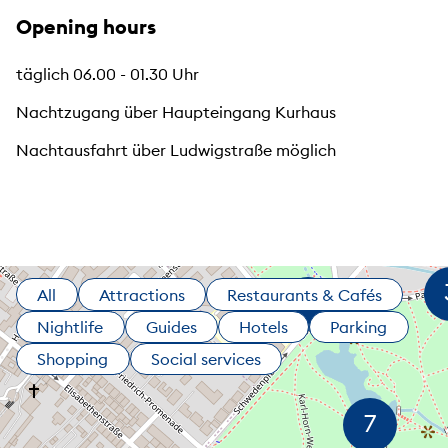
Opening hours
täglich 06.00 - 01.30 Uhr
Nachtzugang über Haupteingang Kurhaus
Nachtausfahrt über Ludwigstraße möglich
All
Attractions
Restaurants & Cafés
Nightlife
Guides
Hotels
Parking
Shopping
Social services