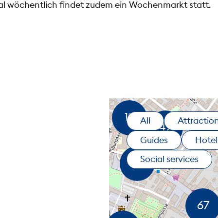
al wöchentlich findet zudem ein Wochenmarkt statt.
All
Attractio
Guides
Hotel
Social services