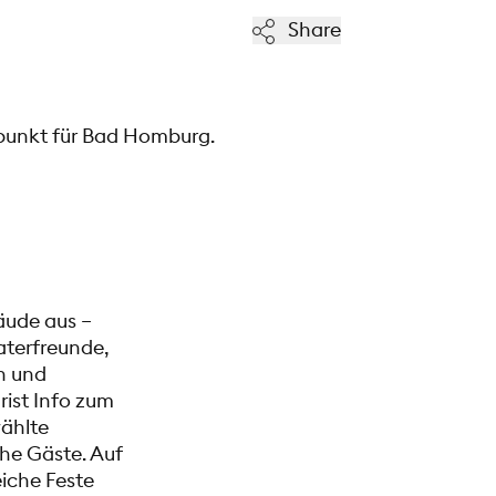
Share
spunkt für Bad Homburg.
äude aus –
aterfreunde,
en und
ist Info zum
wählte
he Gäste. Auf
iche Feste