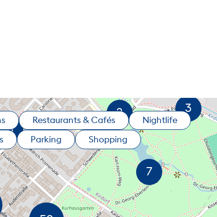
ns
Restaurants & Cafés
Nightlife
s
Parking
Shopping