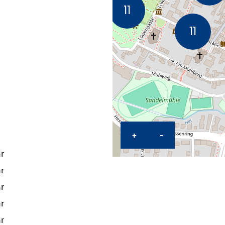
ZOOM IN MAP
ZOOM OUT M
+
-
r
r
r
r
r