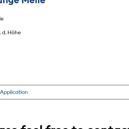
le
 d. Höhe
s Application