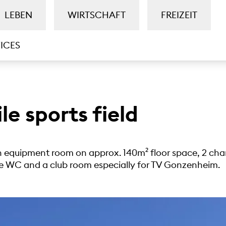
LEBEN
WIRTSCHAFT
FREIZEIT
ICES
e sports field
th equipment room on approx. 140m² floor space, 2 ch
ree WC and a club room especially for TV Gonzenheim.