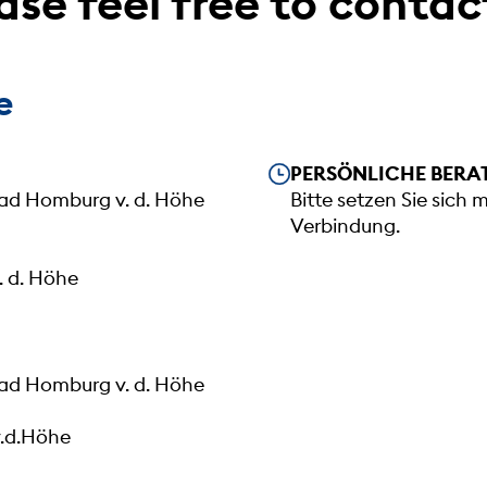
ase feel free to contac
e
Our opening hours
PERSÖNLICHE BERA
Bad Homburg v. d. Höhe
Bitte setzen Sie sich 
Verbindung.
 d. Höhe
Bad Homburg v. d. Höhe
.d.Höhe