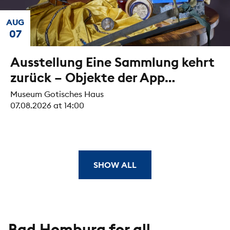
AUG
07
Ausstellung Eine Sammlung kehrt
zurück – Objekte der App
Gotisches Haus
Museum Gotisches Haus
07.08.2026 at 14:00
SHOW ALL
Bad Homburg for all