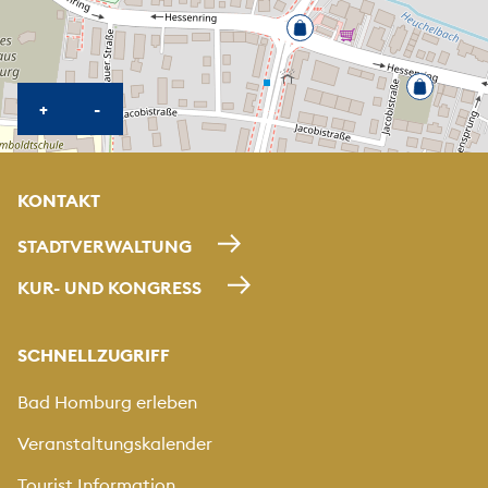
KARTE HEREINZOOMEN
KARTE HERAUSZOOMEN
+
-
KONTAKT
STADTVERWALTUNG
KUR- UND KONGRESS
SCHNELLZUGRIFF
Bad Homburg erleben
Veranstaltungskalender
Tourist Information