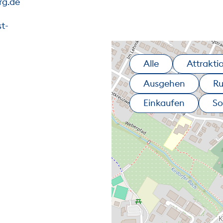
rg.de
t-
Alle
Attrakti
Ausgehen
R
Einkaufen
So