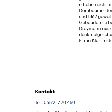
erheben sich ih
Dombaumeister 
und 1862 geweih
Gebäudeteile be
Dreymann aus d
denkmalgeschütz
Firma Klais rest
Kontakt
Tel.: 06172 17 70 450