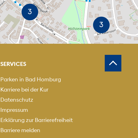
MEN
USZOOMEN
SERVICES
Parken in Bad Homburg
Karriere bei der Kur
Datenschutz
Impressum
Erklärung zur Barrierefreiheit
Barriere melden