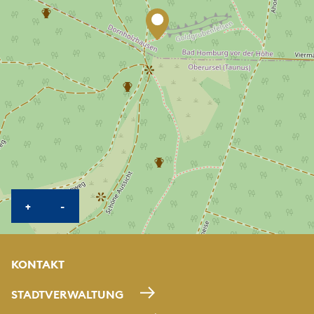
KARTE HEREINZOOMEN
KARTE HERAUSZOOMEN
+
-
KONTAKT
STADTVERWALTUNG