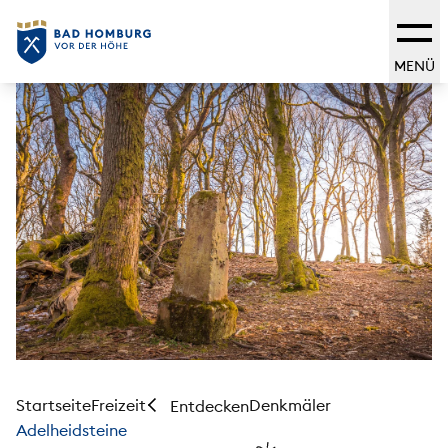
MENÜ
Startseite
Freizeit
Denkmäler
Entdecken
Adelheidsteine