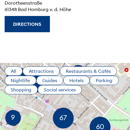
Dorotheenstraße
61348 Bad Homburg v. d. Höhe
DIRECTIONS
All
Attractions
Restaurants & Cafés
Nightlife
Guides
Hotels
Parking
Shopping
Social services